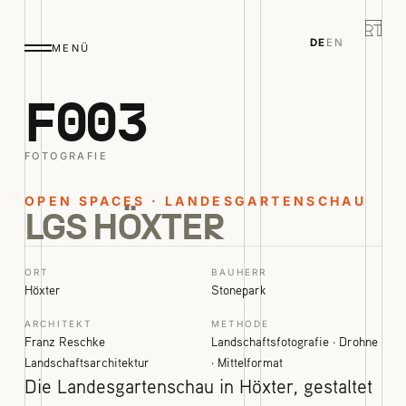
DE
EN
MENÜ
F
0
03
FOTOGRAFIE
OPEN SPACES · LANDESGARTENSCHAU
LGS HÖXTER
ORT
BAUHERR
Höxter
Stonepark
ARCHITEKT
METHODE
Franz Reschke
Landschaftsfotografie · Drohne
Landschaftsarchitektur
· Mittelformat
Die Landesgartenschau in Höxter, gestaltet