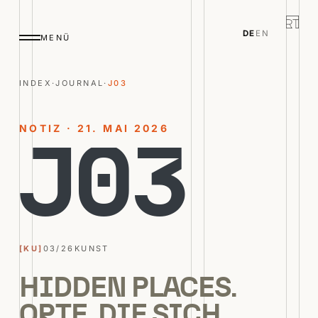
DE
EN
MENÜ
INDEX
·
JOURNAL
·
J03
NOTIZ · 21. MAI 2026
J
0
3
[KU]
03/26
KUNST
HIDDEN PLACES.
ORTE, DIE SICH