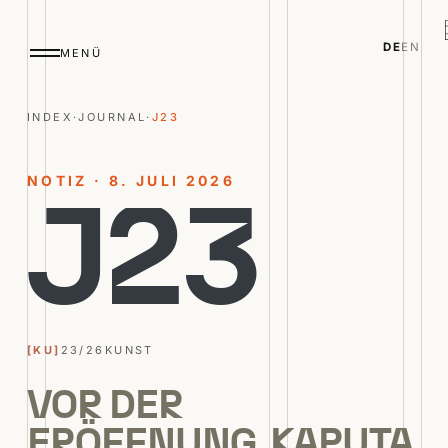
DE
EN
MENÜ
INDEX
·
JOURNAL
·
J23
NOTIZ · 8. JULI 2026
J
2
3
[KU]
23/26
KUNST
VOR DER
ERÖFFNUNG, KAPUTA