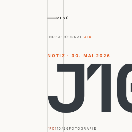
MENÜ
INDEX
·
JOURNAL
·
J10
NOTIZ · 30. MAI 2026
J
1
[FO]
10/26
FOTOGRAFIE