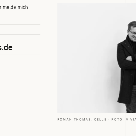
ch melde mich
.de
ROMAN THOMAS, CELLE · FOTO:
VIVI