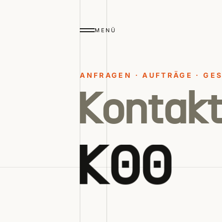
MENÜ
ANFRAGEN · AUFTRÄGE · GE
Kontak
K
0
0